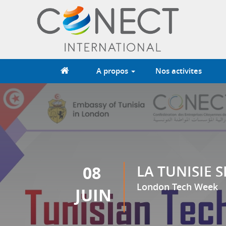
Aller
au
contenu
principal
A propos
Nos activites
08
LA TUNISIE 
London Tech Week
JUIN