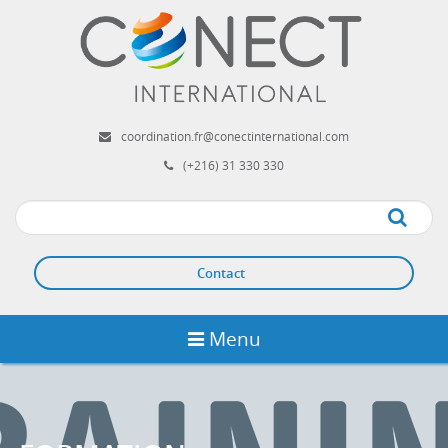
Aller
au
contenu
principal
coordination.fr@conectinternational.com
(+216) 31 330 330
Apply
Contact
Menu