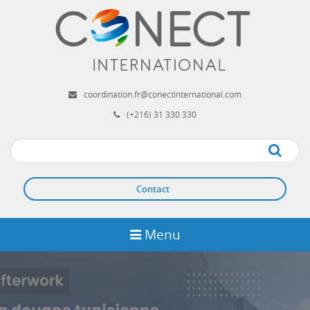
Aller
au
contenu
principal
coordination.fr@conectinternational.com
(+216) 31 330 330
Apply
Contact
Menu