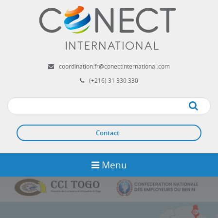
Aller
au
contenu
principal
coordination.fr@conectinternational.com
(+216) 31 330 330
Apply
Contact
Menu