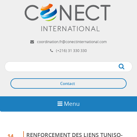
Aller
au
contenu
principal
coordination.fr@conectinternational.com
(+216) 31 330 330
Apply
Contact
Menu
RENFORCEMENT DES LIENS TUNISO-
14