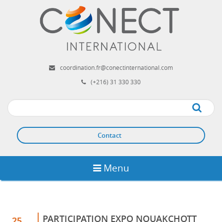
Aller
au
contenu
principal
coordination.fr@conectinternational.com
(+216) 31 330 330
Apply
Contact
Menu
PARTICIPATION EXPO NOUAKCHOTT
25