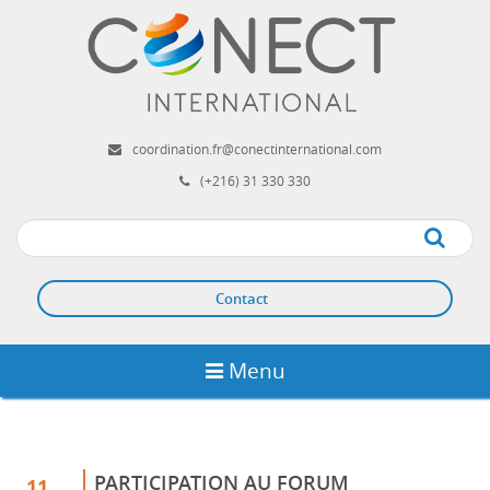
Aller
au
contenu
principal
coordination.fr@conectinternational.com
(+216) 31 330 330
Apply
Contact
Menu
PARTICIPATION AU FORUM
11