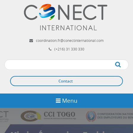
Aller
au
contenu
principal
coordination.fr@conectinternational.com
(+216) 31 330 330
Apply
Contact
Menu