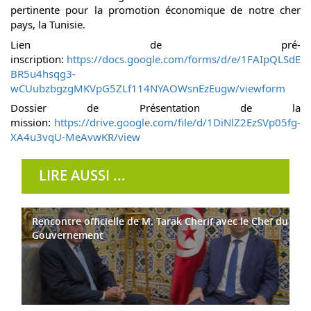
pertinente pour la promotion économique de notre cher
pays, la Tunisie.
Lien de pré-
inscription:
https://docs.google.com/forms/d/e/1FAIpQLSdE
BR5u4hsqg3-
wCUubzbgzgMKVpG5ZLf114NYAOWsnEzEugw/viewform
Dossier de Présentation de la
mission:
https://drive.google.com/file/d/1DiNlZ2EzSVp05fg-
XA4u3vqU-MeAvwKR/view
LIRE AUSSI ...
Rencontre officielle de M. Tarak Cherif avec le Chef du
Gouvernement