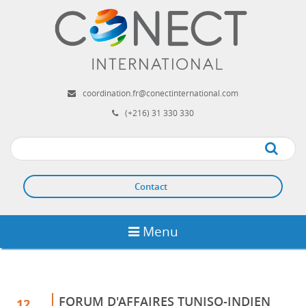
Aller
au
contenu
principal
coordination.fr@conectinternational.com
(+216) 31 330 330
Apply
Contact
Menu
FORUM D'AFFAIRES TUNISO-INDIEN
12