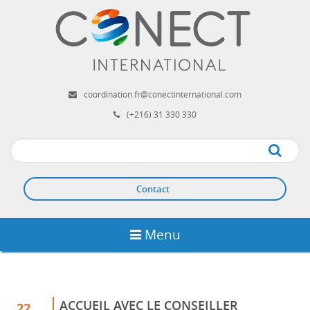
Aller
au
contenu
principal
coordination.fr@conectinternational.com
(+216) 31 330 330
Apply
Contact
Menu
ACCUEIL AVEC LE CONSEILLER
22