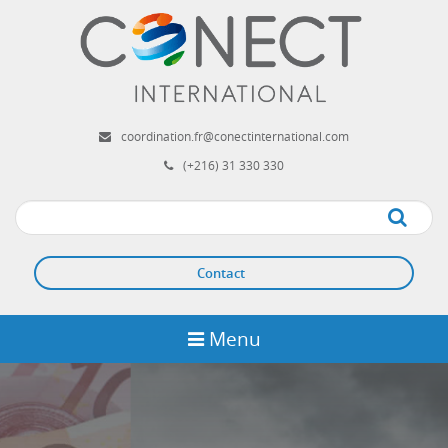
Aller
au
contenu
principal
coordination.fr@conectinternational.com
(+216) 31 330 330
Apply
Contact
Menu