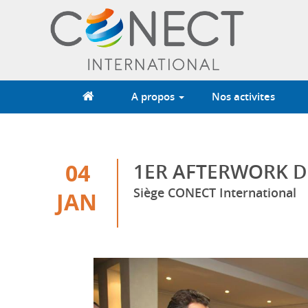
Aller
au
contenu
principal
A propos
Nos activites
04
1ER AFTERWORK D
Siège CONECT International
JAN