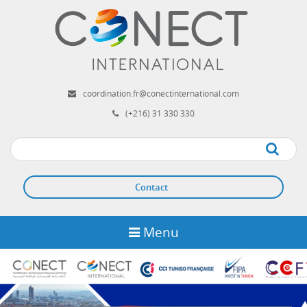
Aller
au
contenu
principal
coordination.fr@conectinternational.com
(+216) 31 330 330
Apply
Contact
Menu