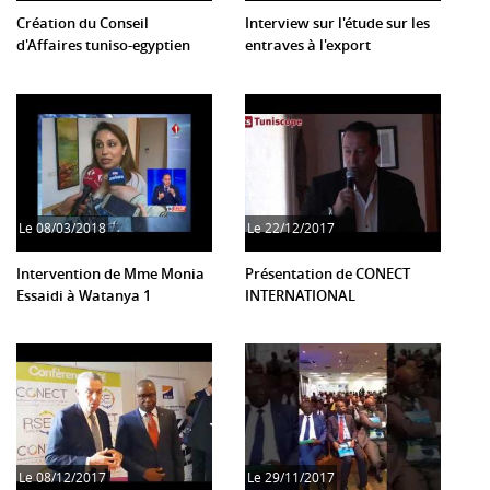
Création du Conseil
Interview sur l'étude sur les
d'Affaires tuniso-egyptien
entraves à l'export
Le
08/03/2018
Le
22/12/2017
Intervention de Mme Monia
Présentation de CONECT
Essaidi à Watanya 1
INTERNATIONAL
Le
08/12/2017
Le
29/11/2017