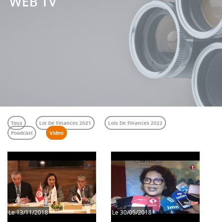
WEB TV
Tous
Loi De Finances 2021
Lois De Finances 2022
Poadcast
Video
Le
13/11/2018
Le
30/05/2018