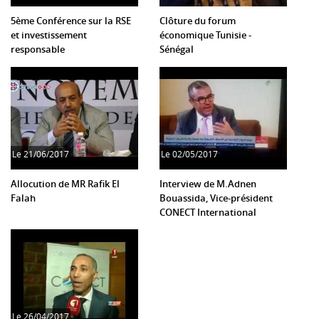
5ème Conférence sur la RSE
Clôture du forum
et investissement
économique Tunisie -
responsable
Sénégal
Le
21/06/2017
Le
02/05/2017
Allocution de MR Rafik El
Interview de M.Adnen
Falah
Bouassida, Vice-président
CONECT International
Le
26/04/2017