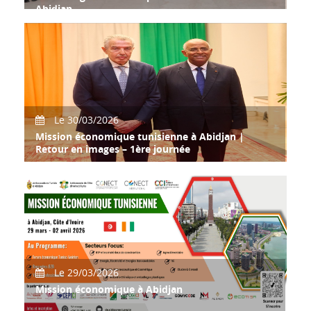
Abidjan
La CONECT International conduit une délégation d'une
vingtaine d'entreprises tunisiennes
Le 30/03/2026
Mission économique tunisienne à Abidjan |
Retour en images – 1ère journée
Mission économique tunisienne à Abidjan | Retour en
images – 1ère journée
Le 29/03/2026
Mission économique à Abidjan