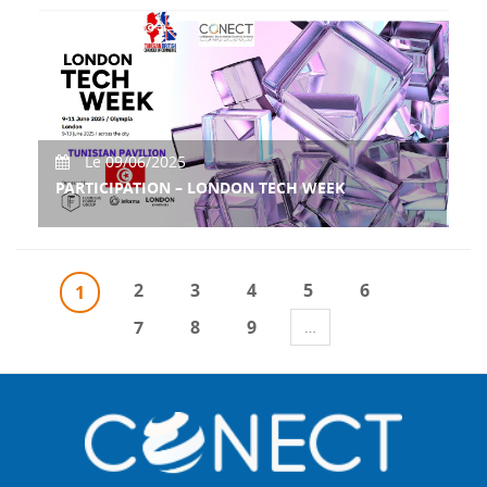
Du 15 au 19 juin 2025, une délégation de CONECT
International, composée de Mme Salma Elloumi (Vic
Le 09/06/2025
PARTICIPATION – LONDON TECH WEEK
Tunisia Participates for the First Time with a National
Pavilion at the Largest International Tec
2
3
4
5
6
1
7
8
9
…