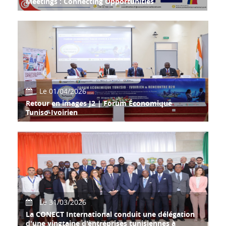
Meetings : Connecting Opportunities
Suite au succès de la mission économique tunisienne en
Roumanie (21–24 septembre 2025), organisée
Le 01/04/2026
Retour en images J2 | Forum Économique
Tuniso-Ivoirien
Le 31/03/2026
La CONECT International conduit une délégation
d'une vingtaine d'entreprises tunisiennes à