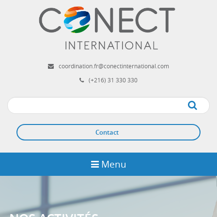
Aller
au
contenu
principal
coordination.fr@conectinternational.com
(+216) 31 330 330
Apply
Contact
Menu